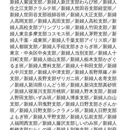
新婦人紫波支部／新婦人新庄支部わらび班／新婦人
住之江支部クラルテ班／新婦人世田谷支部経堂班／
新婦人世田谷支部祖師谷班／新婦人大正支部／新婦
人高岡支部／新婦人高田支部／新婦人高松支部／新
婦人高松支部プリンプリン班／新婦人竹田支部／新
婦人東京多摩支部コスモス班／新婦人茅野支部／新
婦人千葉・成東班／新婦人千葉支部アイリス班／新
婦人都留支部／新婦人手稲支部きさらぎ班／新婦人
東京・中央区中央支部／新婦人当別支部／新婦人十
日町支部／新婦人徳山支部／新婦人栃木支部かざぐ
るま班／新婦人豊科支部／新婦人十和田支部／新婦
人中川支部／新婦人中津支部／新婦人長野県篠ノ井
支部／新婦人長野支部ザリガニ班／新婦人名寄支部
／新婦人新潟県りんどう班／新婦人新潟支部真砂班
／新婦人寝屋川支部月桃班／新婦人野木支部／新婦
人野田支部いずみ班／新婦人博多支部／新婦人白山
支部／新婦人羽曳野支部／新婦人日野支部さざんか
班／新婦人日野支部シクラメン班／新婦人日野支部
よもぎ班／新婦人平野支部／新婦人弘前支部／新婦
人福岡西支部／新婦人藤沢支部しいのみ班／新婦人
船橋支部ならしの班／新婦人別海支部／新婦人別府