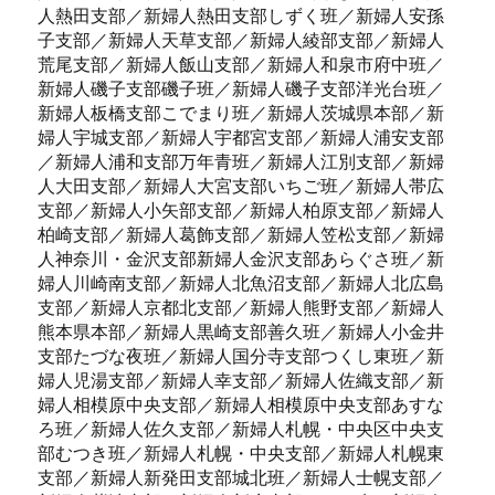
人熱田支部／新婦人熱田支部しずく班／新婦人安孫
子支部／新婦人天草支部／新婦人綾部支部／新婦人
荒尾支部／新婦人飯山支部／新婦人和泉市府中班／
新婦人磯子支部磯子班／新婦人磯子支部洋光台班／
新婦人板橋支部こでまり班／新婦人茨城県本部／新
婦人宇城支部／新婦人宇都宮支部／新婦人浦安支部
／新婦人浦和支部万年青班／新婦人江別支部／新婦
人大田支部／新婦人大宮支部いちご班／新婦人帯広
支部／新婦人小矢部支部／新婦人柏原支部／新婦人
柏崎支部／新婦人葛飾支部／新婦人笠松支部／新婦
人神奈川・金沢支部新婦人金沢支部あらぐさ班／新
婦人川崎南支部／新婦人北魚沼支部／新婦人北広島
支部／新婦人京都北支部／新婦人熊野支部／新婦人
熊本県本部／新婦人黒崎支部善久班／新婦人小金井
支部たづな夜班／新婦人国分寺支部つくし東班／新
婦人児湯支部／新婦人幸支部／新婦人佐織支部／新
婦人相模原中央支部／新婦人相模原中央支部あすな
ろ班／新婦人佐久支部／新婦人札幌・中央区中央支
部むつき班／新婦人札幌・中央支部／新婦人札幌東
支部／新婦人新発田支部城北班／新婦人士幌支部／