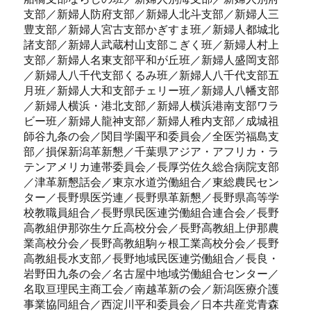
支部／新婦人防府支部／新婦人北斗支部／新婦人三
豊支部／新婦人宮古支部かぎすま班／新婦人都城北
諸支部／新婦人武蔵村山支部こぎく班／新婦人村上
支部／新婦人名東支部平和が丘班／新婦人盛岡支部
／新婦人八千代支部くるみ班／新婦人八千代支部五
月班／新婦人大和支部チェリー班／新婦人八幡支部
／新婦人横浜・港北支部／新婦人横浜港南支部ワラ
ビー班／新婦人龍神支部／新婦人稚内支部／成城祖
師谷九条の会／関目学園平和委員会／全医労福島支
部／損保新潟革新懇／千葉県アジア・アフリカ・ラ
テンアメリカ連帯委員会／長厚労佐久総合病院支部
／津革新懇話会／東京水道労働組合／東総農民セン
ター／長野県医労連／長野県革新懇／長野県高等学
校教職員組合／長野県民医連労働組合連合会／長野
高教組伊那弥生ケ丘高校分会／長野高教組上伊那農
業高校分会／長野高教組駒ヶ根工業高校分会／長野
高教組長水支部／長野地域民医連労働組合／長良・
岩野田九条の会／名古屋中地域労働組合センター／
名取亘理民主商工会／南越革新の会／新潟医療介護
事業協同組合／西淀川平和委員会／日本共産党青森