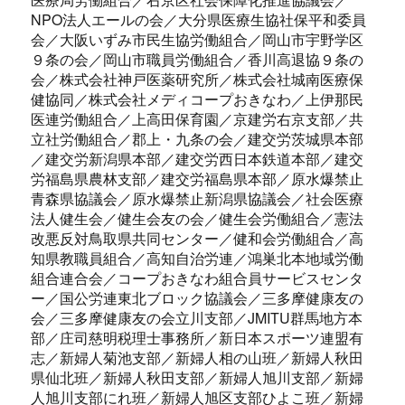
NPO法人エールの会／大分県医療生協社保平和委員
会／大阪いずみ市民生協労働組合／岡山市宇野学区
９条の会／岡山市職員労働組合／香川高退協９条の
会／株式会社神戸医薬研究所／株式会社城南医療保
健協同／株式会社メディコープおきなわ／上伊那民
医連労働組合／上高田保育園／京建労右京支部／共
立社労働組合／郡上・九条の会／建交労茨城県本部
／建交労新潟県本部／建交労西日本鉄道本部／建交
労福島県農林支部／建交労福島県本部／原水爆禁止
青森県協議会／原水爆禁止新潟県協議会／社会医療
法人健生会／健生会友の会／健生会労働組合／憲法
改悪反対鳥取県共同センター／健和会労働組合／高
知県教職員組合／高知自治労連／鴻巣北本地域労働
組合連合会／コープおきなわ組合員サービスセンタ
ー／国公労連東北ブロック協議会／三多摩健康友の
会／三多摩健康友の会立川支部／JMITU群馬地方本
部／庄司慈明税理士事務所／新日本スポーツ連盟有
志／新婦人菊池支部／新婦人相の山班／新婦人秋田
県仙北班／新婦人秋田支部／新婦人旭川支部／新婦
人旭川支部にれ班／新婦人旭区支部ひよこ班／新婦