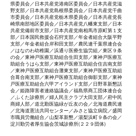
県委員会／日本共産党港南区委員会／日本共産党滋
野支部／日本共産党島根県委員会／日本共産党千曲
市委員会／日本共産党栃木県委員会／日本共産党長
崎県南部地区委員会／日本共産党八幡東支部／日本
共産党備前市支部／日本共産党南相馬市原町第１支
部／日本国民救援会石狩支部／年金者組合大阪平野
支部／年金者組合岸和田支部／農民連千葉県連合会
／はなのわ幼稚園／浜通り医療生協労組／東区９条
の会／東神戸医療互助組合生田支部／東神戸医療互
助組合うはら支部／東神戸医療互助組合住吉南支部
／東神戸医療互助組合灘東支部／東神戸医療互助組
合葺合南支部／東神戸医療互助組合御影支部／東神
戸医療互助組合六甲アイランド支部／日野革新懇話
会／姫路障害者連絡協議会／福島県商工団体連合会
／ふくた診療所／婦人民主クラブ大田支部／府中民
商婦人部／道北勤医協緑が丘友の会／北海道農民連
／北海道憲法共同センター／みさと協立病院／盛岡
市職員労働組合／山梨革新懇／湯梨浜町９条の会／
淀川勤労者厚生協会茨城診療所(２２９団体)