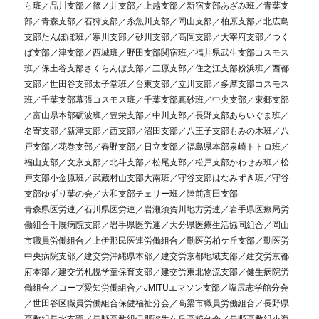
ら班／品川支部／篠ノ井支部／上越支部／新宿支部あざみ班／青葉支
部／青森支部／石狩支部／糸魚川支部／岡山支部／柏原支部／北広島
支部たんぽぽ班／寒川支部／砂川支部／高岡支部／大宰府支部／つく
ば支部／津支部／西城班／野田支部関宿班／福井県武生支部コスモス
班／保土谷支部さくらんぼ支部／三原支部／住之江支部粉浜班／西都
支部／世田谷支部太子堂班／台東支部／立川支部／多摩支部コスモス
班／千葉支部幕張コスモス班／千葉支部真砂班／中央支部／東郷支部
／富山県本部砺波班／豊栄支部／中川支部／長野支部あらいぐま班／
名寄支部／新津支部／西支部／沼田支部／八王子支部もみの木班／八
戸支部／花巻支部／春野支部／日立支部／福島県本部泉崎トトロ班／
福山支部／文京支部／北斗支部／松尾支部／松戸支部かわせみ班／松
戸支部小金原班／武蔵村山支部大南班／守谷支部はなみずき班／守谷
支部ゆずり葉の会／大和支部チェリー班／陸前高田支部
青森県医労連／石川県医労連／岩瀬須賀川地方労連／岩手県医療局労
働組合千厩病院支部／岩手県医労連／大分県医療生活協同組合／岡山
市職員労働組合／上伊那民医連労働組合／勤医労柏ケ丘支部／勤医労
中央病院支部／建交労沖縄県本部／建交労京都地域支部／建交労京都
府本部／建交労札幌学童保育支部／建交労東北物流支部／健生病院労
働組合／コープ愛知労働組合／JMITUエマソン支部／塩尻志学館分会
／世田谷区職員労働組合保健福祉分会／高梁市職員労働組合／長野県
高教組長水支部／長野高教組伊那弥生ケ丘高校分会／長野高教組小海