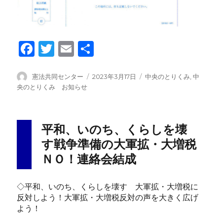
F
T
E
共
a
wi
m
有
c
tt
ail
投
投
カ
憲法共同センター
2023年3月17日
中央のとりくみ
,
中
稿
稿
テ
央のとりくみ お知らせ
e
er
者
日:
ゴ
b
リ
ー
o
平和、いのち、くらしを壊
o
す戦争準備の大軍拡・大増税
k
ＮＯ！連絡会結成
◇平和、いのち、くらしを壊す 大軍拡・大増税に
反対しよう！大軍拡・大増税反対の声を大きく広げ
よう！