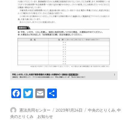
F
T
E
共
a
wi
m
有
c
tt
ail
投
投
カ
憲法共同センター
2023年1月24日
中央のとりくみ
,
中
稿
稿
テ
央のとりくみ お知らせ
e
er
者
日:
ゴ
b
リ