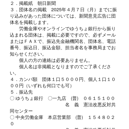
２．掲載紙 朝日新聞
３．団体名の掲載 2025年４月７日（月）までに振
り込みがあった団体については、新聞意見広告に団
体名を掲載します。
労働金庫やオンラインでゆうちょ銀行から振り
込まれる団体は、掲載に必要ですので、必ずメール
またはＦＡＸで、振込先金融機関名、団体名、電話
番号、振込日、振込金額、担当者名を事務局までお
知らせください。
個人の方の連絡は必要ありません。
個人名は非掲載となりますのでご了承くださ
い。
４．カンパ額 団体１口５０００円、個人１口１０
００円（いずれも何口でも可）
５．振込先
〇 ゆうちょ銀行 〇一九店 (普) ０６１５１００
名 義 憲法改悪反対共
同センター
〇 中央労働金庫 本店営業部 (普) １５４８０２
０