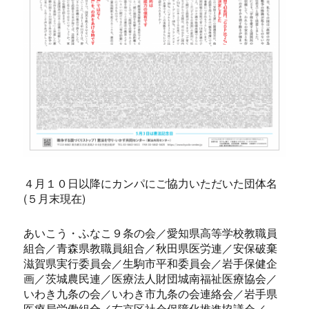
４月１０日以降にカンパにご協力いただいた団体名
(５月末現在)
あいこう・ふなこ９条の会／愛知県高等学校教職員
組合／青森県教職員組合／秋田県医労連／安保破棄
滋賀県実行委員会／生駒市平和委員会／岩手保健企
画／茨城農民連／医療法人財団城南福祉医療協会／
いわき九条の会／いわき市九条の会連絡会／岩手県
医療局労働組合／右京区社会保障化推進協議会／