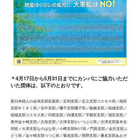
＊4月17日から5月31日までにカンパにご協力いただ
いた団体は、以下のとおりです。
新日本婦人の会旭支部若葉班／足利支部／足立支部コスモス班／熱田
支部すくすく班／安中支部／磯子支部磯子班／板橋支部／稲城支部／
稲城支部コスモス班／印西支部／内灘支部／宇都宮支部／浦安支部／
奥州金ケ崎支部／大垣支部／大津支部かいつぶり班／大津支部坂本合
同班／大津支部なのはな班／小樽支部9の1班／門真支部／金沢支部ぶ
どう班／金ケ崎支部つつじ班／菊池支部／熊野支部／桑名支部あおぞ