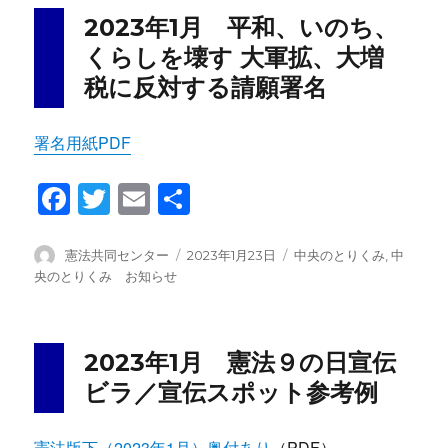
ー
o
2023年1月 平和、いのち、
o
くらしを壊す 大軍拡、大増
k
税に反対する請願署名
署名用紙PDF
F
T
E
共
a
wi
m
有
c
tt
ail
投
投
カ
憲法共同センター
2023年1月23日
中央のとりくみ
,
中
稿
稿
テ
央のとりくみ お知らせ
e
er
者
日:
ゴ
b
リ
ー
o
2023年1月 憲法９の日宣伝
o
ビラ／宣伝スポット参考例
k
憲法版下（2023年1月）奥付あり
（PDF）