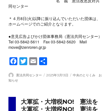
名 義 憲法改悪反対共
同センター
＊４月8日(火)以降に振り込んでいただいた団体は、
ホームページでのご紹介となります。
●意見広告よびかけ団体事務局（憲法共同センター）
Tel 03-5842-5611 Fax 03-5842-5620 Mail
move@zenroren.gr.jp
F
T
E
共
a
wi
m
有
c
tt
ail
投
投
カ
憲法共同センター
2025年3月13日
中央のとりくみ お
稿
稿
テ
知らせ
e
er
者
日:
ゴ
b
リ
ー
o
大軍拡・大増税NO! 憲法を
o
大軍拡・大増税NO! 憲法を