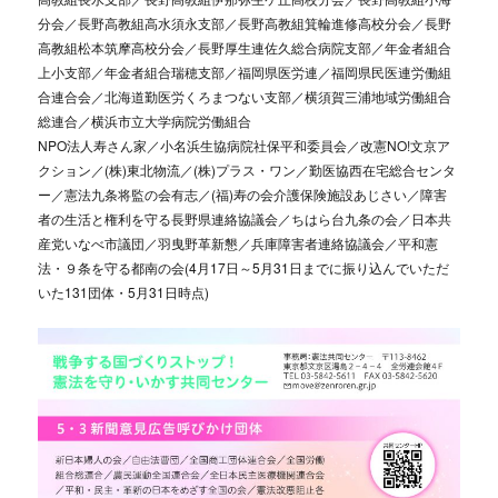
分会／長野高教組高水須永支部／長野高教組箕輪進修高校分会／長野
高教組松本筑摩高校分会／長野厚生連佐久総合病院支部／年金者組合
上小支部／年金者組合瑞穂支部／福岡県医労連／福岡県民医連労働組
合連合会／北海道勤医労くろまつない支部／横須賀三浦地域労働組合
総連合／横浜市立大学病院労働組合
NPO法人寿さん家／小名浜生協病院社保平和委員会／改憲NO!文京ア
クション／(株)東北物流／(株)プラス・ワン／勤医協西在宅総合センタ
ー／憲法九条将監の会有志／(福)寿の会介護保険施設あじさい／障害
者の生活と権利を守る長野県連絡協議会／ちはら台九条の会／日本共
産党いなべ市議団／羽曳野革新懇／兵庫障害者連絡協議会／平和憲
法・９条を守る都南の会(4月17日～5月31日までに振り込んでいただ
いた131団体・5月31日時点)