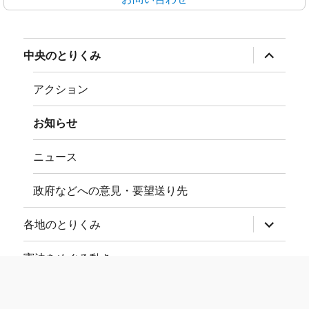
サ
中央のとりくみ
ブ
メ
ニ
アクション
ュ
ー
を
お知らせ
展
開
ニュース
政府などへの意見・要望送り先
サ
各地のとりくみ
ブ
メ
ニ
憲法をめぐる動き
ュ
ー
を
サ
ダウンロード
展
ブ
開