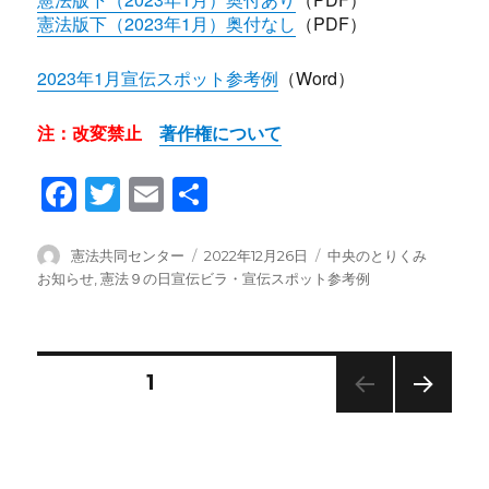
憲法版下（2023年1月）奥付なし
（PDF）
2023年1月宣伝スポット参考例
（Word）
注：改変禁止
著作権について
F
T
E
共
a
wi
m
有
c
tt
ail
投
投
カ
憲法共同センター
2022年12月26日
中央のとりくみ
稿
稿
テ
お知らせ
,
憲法９の日宣伝ビラ・宣伝スポット参考例
e
er
者
日:
ゴ
b
リ
ー
o
投
固定ページ
1
o
次の
k
稿
ペー
ジ
ナ