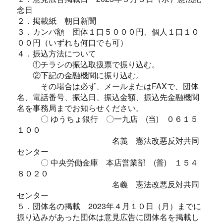
念日
２．掲載紙 朝日新聞
３．カンパ額 団体１口５０００円、個人１口１０
００円（いずれも何口でも可）
４．振込方法について
①チラシの振込取扱票で振り込む。
②下記の金融機関に振り込む。
その場合は必ず、メールまたはFAXで、団体
名、電話番号、振込日、振込金額、振込先金融機関
名を事務局までお知らせください。
〇 ゆうちょ銀行 〇一九店 (当) ０６１５
１００
名義 憲法改悪反対共同
センター
〇 中央労働金庫 本店営業部 (普) １５４
８０２０
名義 憲法改悪反対共同
センター
５．団体名の掲載 2023年４月１０日（月）までに
振り込みがあった団体は意見広告に団体名を掲載し