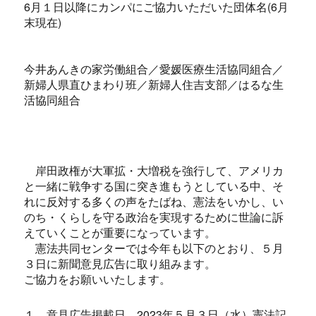
6月１日以降にカンパにご協力いただいた団体名(6月
末現在)
今井あんきの家労働組合／愛媛医療生活協同組合／
新婦人県直ひまわり班／新婦人住吉支部／はるな生
活協同組合
岸田政権が大軍拡・大増税を強行して、アメリカ
と一緒に戦争する国に突き進もうとしている中、そ
れに反対する多くの声をたばね、憲法をいかし、い
のち・くらしを守る政治を実現するために世論に訴
えていくことが重要になっています。
憲法共同センターでは今年も以下のとおり、５月
３日に新聞意見広告に取り組みます。
ご協力をお願いいたします。
１．意見広告掲載日 2023年５月３日（水）憲法記