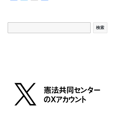
a
wi
m
有
c
tt
ail
e
er
検索
b
検索
o
o
k