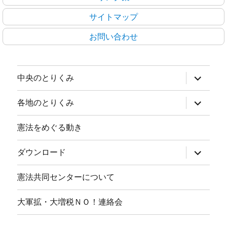
サイトマップ
お問い合わせ
サ
中央のとりくみ
ブ
メ
ニ
サ
各地のとりくみ
ュ
ブ
ー
メ
を
ニ
憲法をめぐる動き
展
ュ
開
ー
を
サ
ダウンロード
展
ブ
開
メ
ニ
憲法共同センターについて
ュ
ー
を
大軍拡・大増税ＮＯ！連絡会
展
開