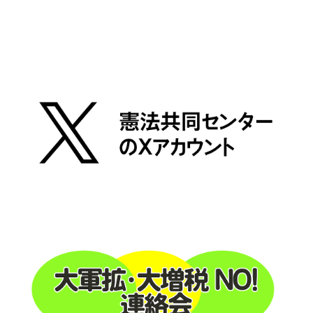
ー
シ
ョ
ン