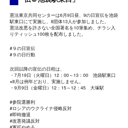
憲法東京共同センターは6月9日昼、9の日宣伝を池袋
駅東口にて実施し、8団体13人が参加しました。
憲法改悪を許さない全国署名を10筆集め、チラシ入
りティッシュ100枚を配布しました。
#９の日宣伝
#９の日行動
次回以降の宣伝の日程は、
・7月19日（火曜日）12：00～13：00 池袋駅東口
※8月は例年どおり、実施しません。
・9月9日（金曜日）12：15～12：45 大塚駅
#参院選勝利
#ロシアのウクライナ侵略反対
#即時撤退
#改憲発議反対
#軍拡やめろ