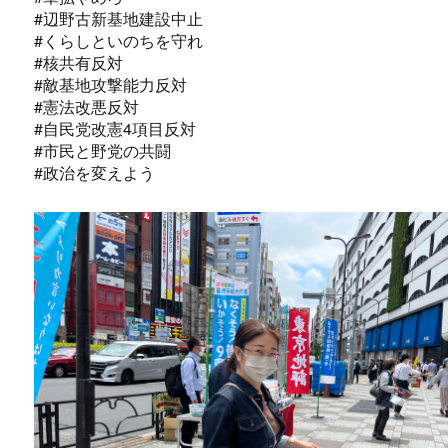
#辺野古新基地建設中止
#くらしといのちを守れ
#核共有反対
#敵基地攻撃能力反対
#憲法改悪反対
#自民党改憲4項目反対
#市民と野党の共闘
#政治を変えよう