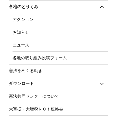
メ
ニ
サ
各地のとりくみ
ュ
ブ
ー
メ
を
ニ
アクション
展
ュ
開
ー
を
お知らせ
展
開
ニュース
各地の取り組み投稿フォーム
憲法をめぐる動き
サ
ダウンロード
ブ
メ
ニ
憲法共同センターについて
ュ
ー
を
大軍拡・大増税ＮＯ！連絡会
展
開