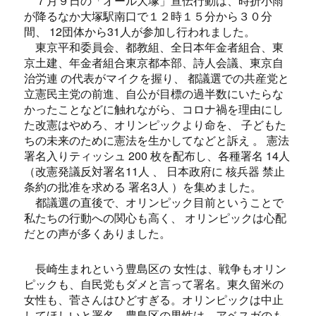
７月９日の「オール大塚」宣伝行動は、時折小雨
が降るなか大塚駅南口で１２時１５分から３０分
間、 12団体から31人が参加し行われました。
東京平和委員会、都教組、全日本年金者組合、東
京土建、年金者組合東京都本部、詩人会議、東京自
治労連 の代表がマイクを握り、 都議選での共産党と
立憲民主党の前進、自公が目標の過半数にいたらな
かったことなどに触れながら、コロナ禍を理由にし
た改憲はやめろ、オリンピックより命を、 子どもた
ちの未来のために憲法を生かしてなどと訴え 。 憲法
署名入りティッシュ 200 枚を配布し、各種署名 14人
（改憲発議反対署名11人 、 日本政府に 核兵器 禁止
条約の批准を求める 署名3人 ）を集めました。
都議選の直後で、オリンピック目前ということで
私たちの行動への関心も高く、 オリンピックは心配
だとの声が多くありました。
長崎生まれという豊島区の 女性は、戦争もオリン
ピックも、自民党もダメと言って署名。東久留米の
女性も、菅さんはひどすぎる。オリンピックは中止
してほしいと署名。豊島区の男性は、アベスガのも