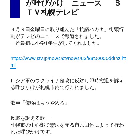
k
が呼びかけ ニュース ｜ Ｓ
ＴＶ札幌テレビ
４月８日金曜日に取り組んだ「抗議ハガキ」街頭行
動がテレビのニュースで報道されました。
一番最初に小学1年生がしてくれました。
https://www.stv.jp/news/stvnews/u3f86t00000ddihz.ht
ml
ロシア軍のウクライナ侵攻に反対し即時撤退を訴え
る呼びかけが札幌市内で行われました。
歌声「侵略はもうやめろ」
反戦を訴える歌ー
札幌市の中心部で憲法を守る市民団体によって行わ
れた呼びかけです。