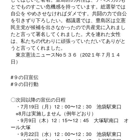
とでものすごい危機感を持っています。総選挙では
自公を やめさせなければダメです。共闘の力で自公
を引きずり下ろしたい。都議選では、豊島区は立憲
民主党が候補を出さなかったので共産党に入れまし
たと言って署名してくれました。犬を連れた女性
は、私たちの代わりに頑張っていただいてありがと
うと言ってくれました。
東京憲法ニュースNo５３６（202１年７月１４
日）
#９の日宣伝
#９の日行動
〇次回以降の宣伝の日程
・7月19日（月）12：00〜12：30 池袋駅東口
※8月は実施しません（例年どおり）
・9月9日（木）12：15〜12：45 大塚駅南口 オ
ール大塚
・9月22日（水）12：00〜12：30 池袋駅東口