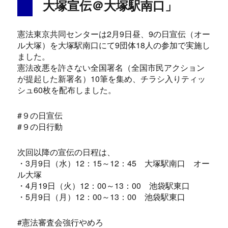
o
大塚宣伝＠大塚駅南口」
k
憲法東京共同センターは2月9日昼、9の日宣伝（オー
ル大塚）を大塚駅南口にて9団体18人の参加で実施し
ました。
憲法改悪を許さない全国署名（全国市民アクション
が提起した新署名）10筆を集め、チラシ入りティッ
シュ60枚を配布しました。
#９の日宣伝
#９の日行動
次回以降の宣伝の日程は、
・3月9日（水）12：15～12：45 大塚駅南口 オー
ル大塚
・4月19日（火）12：00～13：00 池袋駅東口
・5月9日（月）12：00～13：00 池袋駅東口
#憲法審査会強行やめろ