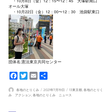
・10月8日（金）12：15〜12：45 大塚駅南口
オール大塚
・10月22日（金）12：00〜12：30 池袋駅東口
団体名:憲法東京共同センター
F
T
E
共
a
wi
m
有
c
tt
ail
投
投
カ
各地のとりくみ
2021年7月19日
13東京都
,
各地のとりく
稿
稿
テ
み アクション
,
各地のとりくみ ニュース
e
er
者
日:
ゴ
b
リ
ー