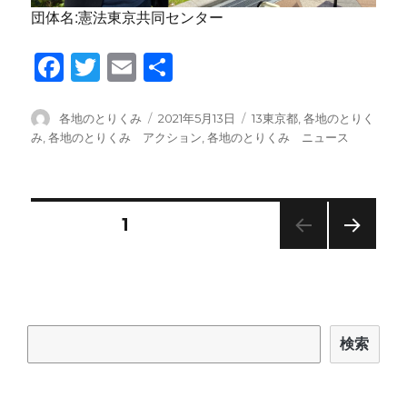
団体名:憲法東京共同センター
F
T
E
共
a
wi
m
有
c
tt
ail
投
投
カ
各地のとりくみ
2021年5月13日
13東京都
,
各地のとりく
稿
稿
テ
み
,
各地のとりくみ アクション
,
各地のとりくみ ニュース
e
er
者
日:
ゴ
b
リ
ー
o
投
固定ページ
1
o
次の
k
稿
ペー
ジ
ナ
検索
検索
ビ
ゲ