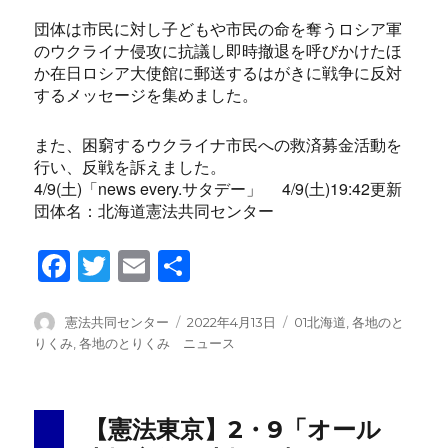
団体は市民に対し子どもや市民の命を奪うロシア軍
のウクライナ侵攻に抗議し即時撤退を呼びかけたほ
か在日ロシア大使館に郵送するはがきに戦争に反対
するメッセージを集めました。
また、困窮するウクライナ市民への救済募金活動を
行い、反戦を訴えました。
4/9(土)「news every.サタデー」 4/9(土)19:42更新
団体名：北海道憲法共同センター
F
T
E
共
a
wi
m
有
c
tt
ail
投
投
カ
憲法共同センター
2022年4月13日
01北海道
,
各地のと
稿
稿
テ
りくみ
,
各地のとりくみ ニュース
e
er
者
日:
ゴ
b
リ
ー
o
【憲法東京】2・9「オール