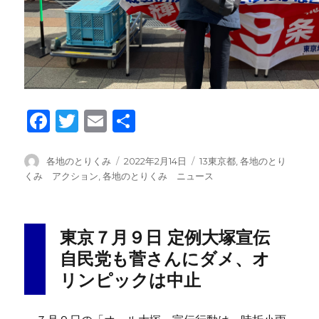
F
T
E
共
a
wi
m
有
c
tt
ail
投
投
カ
各地のとりくみ
2022年2月14日
13東京都
,
各地のとり
稿
稿
テ
くみ アクション
,
各地のとりくみ ニュース
e
er
者
日:
ゴ
b
リ
ー
o
東京７月９日 定例大塚宣伝
o
自民党も菅さんにダメ、オ
k
リンピックは中止