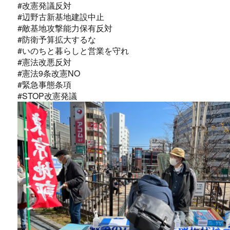
#改憲発議反対
#辺野古新基地建設中止
#敵基地攻撃能力保有反対
#防衛予算拡大するな
#いのちと暮らしと営業を守れ
#憲法改悪反対
#憲法9条改憲NO
#緊急事態条項
#STOP改憲発議