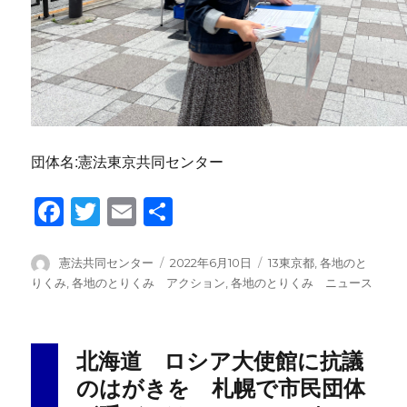
団体名:憲法東京共同センター
F
T
E
共
a
wi
m
有
c
tt
ail
投
投
カ
憲法共同センター
2022年6月10日
13東京都
,
各地のと
稿
稿
テ
りくみ
,
各地のとりくみ アクション
,
各地のとりくみ ニュース
e
er
者
日:
ゴ
b
リ
ー
o
北海道 ロシア大使館に抗議
o
のはがきを 札幌で市民団体