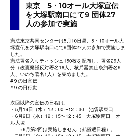
o
東京 5・10オール大塚宣伝
o
を大塚駅南口にて9 団体27
k
人の参加で実施
憲法東京共同センターは5月10日昼、5・10オール大
塚宣伝を大塚駅南口にて9団体27人の参加で実施しま
した。
憲法署名入りティッシュ150枚を配布し、署名26人
分（改憲発議反対署名16人、核兵器禁止条約署名9
人、いのち署名1人）を集めました。
#９の日宣伝
#９の日行動
次回以降の宣伝の日程は、
・5月19日（水）12：00〜12：30 池袋駅東口
・6月9日（水）12：15〜12：45 大塚駅南口 オー
ル大塚
※6月第2回は実施しません（都議選日程）。
・7月9日（金）12：15〜12：45 大塚駅南口 オー