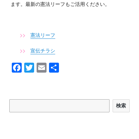
ます。最新の憲法リーフもご活用ください。
>>
憲法リーフ
>>
宣伝チラシ
F
T
E
共
a
wi
m
有
c
tt
ail
e
er
検索
b
検索
o
o
k