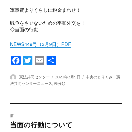
軍事費よりくらしに税金まわせ！
戦争をさせないための平和外交を！
◇当面の行動
NEWS449号（3月9日）PDF
F
T
E
共
a
wi
m
有
c
tt
ail
投
投
カ
憲法共同センター
2023年3月9日
中央のとりくみ 憲
稿
稿
テ
法共同センターニュース
,
未分類
e
er
者
日:
ゴ
b
リ
ー
o
投
o
前
稿
k
当面の行動について
前