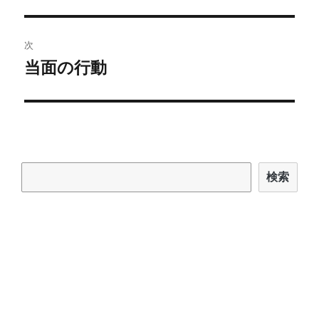
の
ナ
投
ビ
稿:
次
ゲ
当面の行動
次
の
ー
投
シ
稿:
ョ
検索
検索
ン