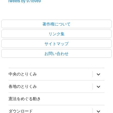
Tweets by 97love9
著作権について
リンク集
サイトマップ
お問い合わせ
サ
中央のとりくみ
ブ
メ
ニ
サ
各地のとりくみ
ュ
ブ
ー
メ
を
ニ
憲法をめぐる動き
展
ュ
開
ー
を
サ
ダウンロード