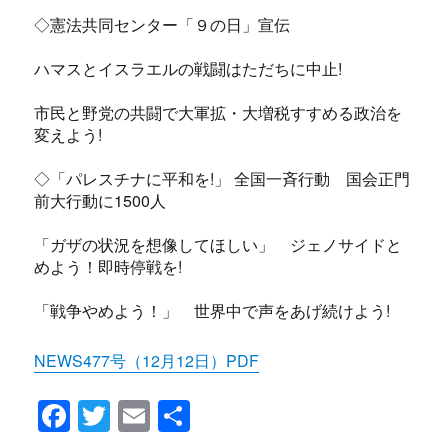
◇憲法共同センター「９の日」宣伝
ハマスとイスラエルの戦闘はただちに中止!
市民と野党の共闘で大軍拡・大増税すすめる政治を
変えよう!
◇「パレスチナに平和を!」 全国一斉行動 国会正門
前大行動に1500人
「ガザの状況を想像してほしい」 ジェノサイドと
めよう！即時停戦を!
「戦争やめよう！」 世界中で声をあげ続けよう!
NEWS477号（12月12日）PDF
F
T
E
共