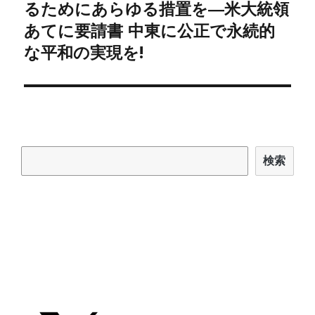
稿:
るためにあらゆる措置を―米大統領
ン
あてに要請書 中東に公正で永続的
な平和の実現を!
検索
検索