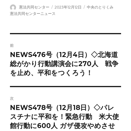
a
wi
m
有
c
tt
ail
投
投
カ
憲法共同センター
2023年12月12日
中央のとりくみ
稿
稿
テ
憲法共同センターニュース
e
er
者
日:
ゴ
b
リ
ー
o
投
o
前
稿
k
NEWS476号（12月4日）◇北海道
前
の
総がかり行動講演会に270人 戦争
ナ
投
を止め、平和をつくろう！
ビ
稿:
ゲ
次
ー
NEWS478号（12月18日）◇パレ
次
シ
の
スチナに平和を！緊急行動 米大使
投
ョ
館行動に600人 ガザ侵攻やめさせ