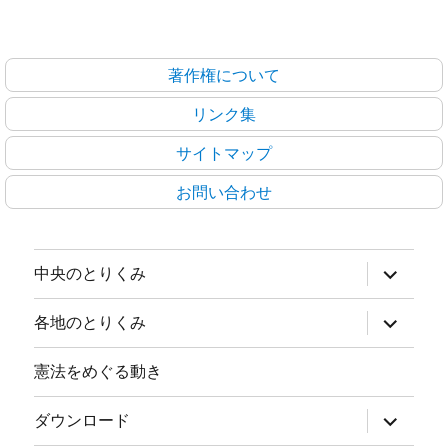
著作権について
リンク集
サイトマップ
お問い合わせ
サ
中央のとりくみ
ブ
メ
ニ
サ
各地のとりくみ
ュ
ブ
ー
メ
を
ニ
憲法をめぐる動き
展
ュ
開
ー
を
サ
ダウンロード
展
ブ
開
メ