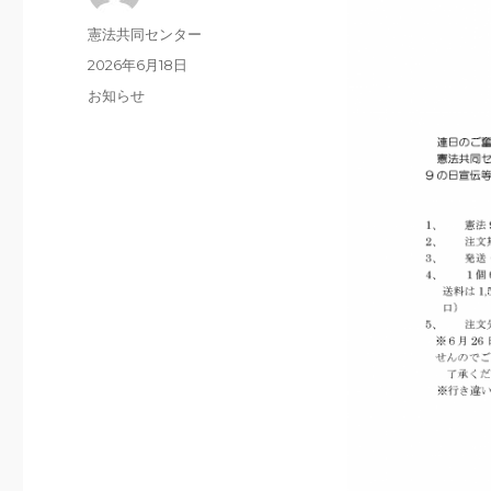
投
憲法共同センター
稿
投
2026年6月18日
者
稿
カ
お知らせ
日:
テ
ゴ
リ
ー