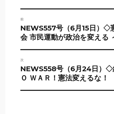
b
o
投
前
o
稿
NEWS557号（6月15日
前
k
の
ナ
会 市民運動が政治を変える
投
ビ
稿:
ゲ
次
ー
NEWS558号（6月24日）
次
の
Ｏ ＷＡＲ！憲法変えるな！
シ
投
ョ
稿:
ン