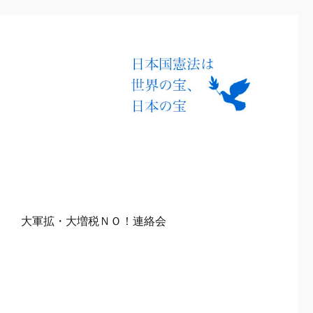
て
大軍拡・大増税ＮＯ！連絡会