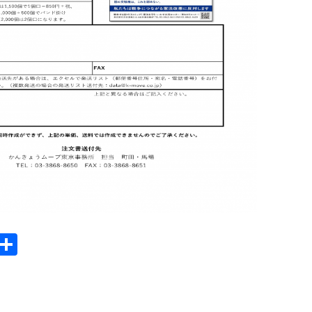
E
共
m
有
il