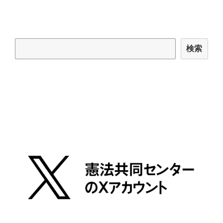
稿:
ョ
ン
検索
検索