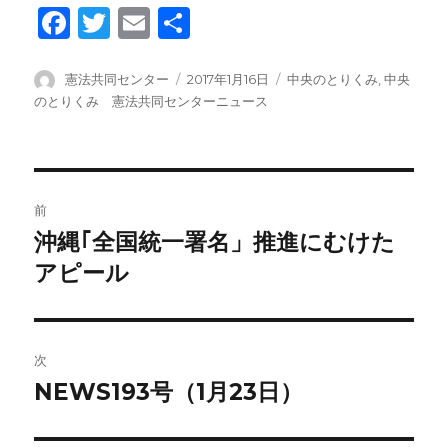
F
T
E
共
a
wi
m
有
c
tt
ail
投
投
カ
憲法共同センター
2017年1月16日
中央のとりくみ
,
中央
稿
稿
テ
のとりくみ 憲法共同センターニュース
e
er
者
日:
ゴ
b
リ
ー
o
投
o
前
稿
k
沖縄｢全国統一署名」推進にむけた
前
の
アピール
ナ
投
ビ
稿:
ゲ
次
NEWS193号（1月23日）
次
ー
の
シ
投