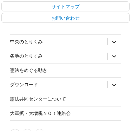
サイトマップ
お問い合わせ
サ
中央のとりくみ
ブ
メ
ニ
サ
各地のとりくみ
ュ
ブ
ー
メ
を
ニ
憲法をめぐる動き
展
ュ
開
ー
を
サ
ダウンロード
展
ブ
開
メ
ニ
憲法共同センターについて
ュ
ー
を
大軍拡・大増税ＮＯ！連絡会
展
開