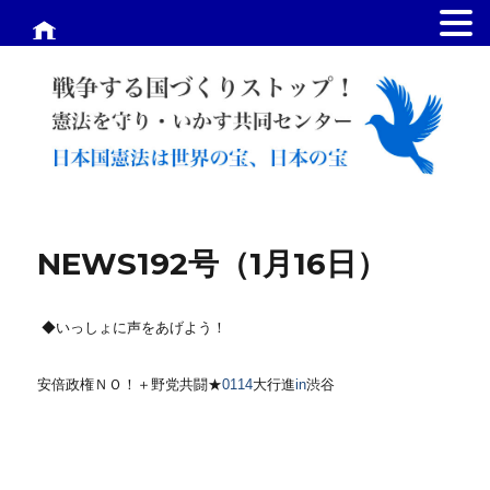
.
NEWS192号（1月16日）
◆いっしょに声をあげよう！
安倍政権ＮＯ！＋野党共闘★
0114
大行進
in
渋谷