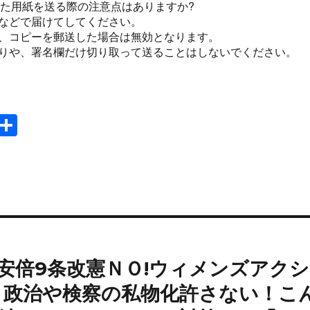
った用紙を送る際の注意点はありますか?
などで届けてしてください。
、コピーを郵送した場合は無効となります。
りや、署名欄だけ切り取って送ることはしないでください。
E
共
m
有
il
）◇安倍9条改憲ＮＯ!ウィメンズアクシ
 政治や検察の私物化許さない！こ