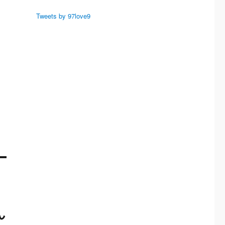
Tweets by 97love9
ん