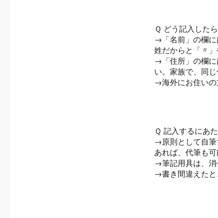
Ｑ どう記入した
→「名前」の欄に
姓だからと「〃」
→「住所」の欄に
い。家族で、同じ
→海外にお住いの
Ｑ 記入するにあ
→原則として自筆
あれば、代筆も可
→筆記用具は、消
→書き間違えたと