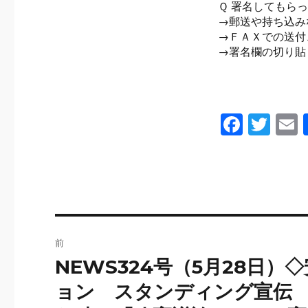
Ｑ 署名してもら
→郵送や持ち込み
→ＦＡＸでの送付
→署名欄の切り貼
F
T
a
wi
c
tt
a
e
er
b
o
投
前
o
稿
NEWS324号（5月28日
前
k
の
ナ
ョン スタンディング宣伝
投