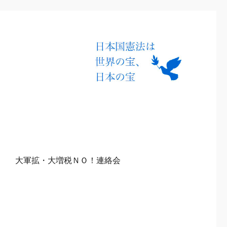
て
大軍拡・大増税ＮＯ！連絡会