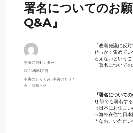
署名についてのお願
Q&A』
「改憲発議に反対
せっかく集めてい
らえないというこ
投
憲法共同センター
「署名についての
稿
投
2020年6月1日
者
稿
カ
中央のとりくみ
,
中央のとりく
日:
テ
み お知らせ
ゴ
『署名についての
リ
Ｑ 誰でも署名す
ー
→日本にお住まい
→海外在住で日本
＊なお、いただい