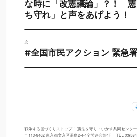
な時に「改憲議論」？！ 
ビ
稿:
ち守れ」と声をあげよう！
ゲ
ー
シ
次
#全国市民アクション 緊急
次
ョ
の
ン
投
稿:
戦争する国づくりストップ！
憲法を守り・いかす共同センタ
〒113-8462
東京都文京区湯島2-4-4全労連会館4F
TEL 03(584