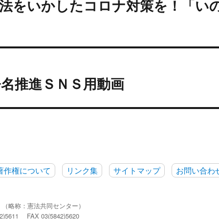
憲法をいかしたコロナ対策を！「い
署名推進ＳＮＳ用動画
著作権について
リンク集
サイトマップ
お問い合わ
ー
（略称：憲法共同センター）
2)5611
FAX 03(5842)5620